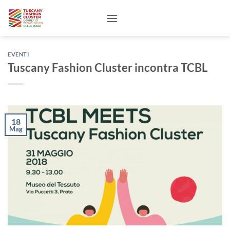
Salta
ai
contenuti
EVENTI
Tuscany Fashion Cluster incontra TCBL
18
Mag