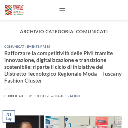
Salta
ai
contenuti
ARCHIVIO CATEGORIA:
COMUNICATI
COMUNICATI
,
EVENTI
,
PRESS
Rafforzare la competitività delle PMI tramite
innovazione, digitalizzazione e transizione
sostenibile: riparte il ciclo di iniziative del
Distretto Tecnologico Regionale Moda – Tuscany
Fashion Cluster
PUBBLICATO IL
31 LUGLIO 2026
DA
APIERATTINI
31
Lug