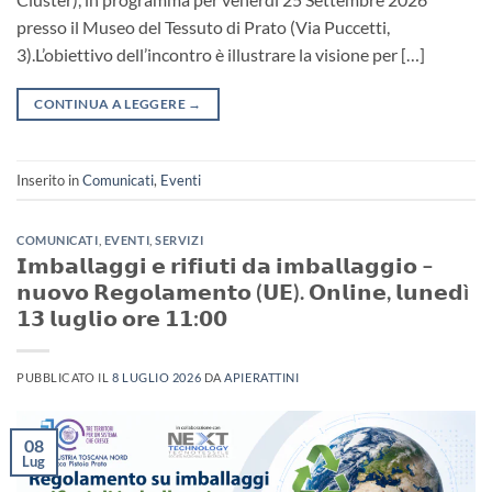
presso il Museo del Tessuto di Prato (Via Puccetti,
3).L’obiettivo dell’incontro è illustrare la visione per […]
CONTINUA A LEGGERE
→
Inserito in
Comunicati
,
Eventi
COMUNICATI
,
EVENTI
,
SERVIZI
𝗜𝗺𝗯𝗮𝗹𝗹𝗮𝗴𝗴𝗶 𝗲 𝗿𝗶𝗳𝗶𝘂𝘁𝗶 𝗱𝗮 𝗶𝗺𝗯𝗮𝗹𝗹𝗮𝗴𝗴𝗶𝗼 –
𝗻𝘂𝗼𝘃𝗼 𝗥𝗲𝗴𝗼𝗹𝗮𝗺𝗲𝗻𝘁𝗼 (𝗨𝗘). 𝗢𝗻𝗹𝗶𝗻𝗲, 𝗹𝘂𝗻𝗲𝗱ì
𝟭𝟯 𝗹𝘂𝗴𝗹𝗶𝗼 𝗼𝗿𝗲 𝟭𝟭:𝟬𝟬
PUBBLICATO IL
8 LUGLIO 2026
DA
APIERATTINI
08
Lug