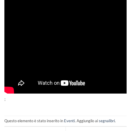
:
Questo elemento è stato inserito in
Eventi
. Aggiungilo ai
segnalibri
.