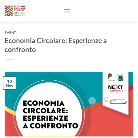
Salta
ai
contenuti
EVENTI
Economia Circolare: Esperienze a
confronto
12
Nov