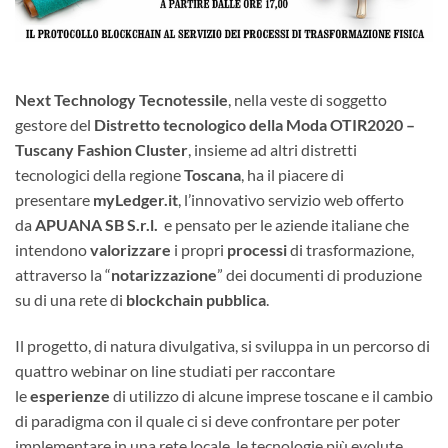
Next Technology Tecnotessile
, nella veste di soggetto
gestore del
Distretto tecnologico della Moda OTIR2020 –
Tuscany Fashion Cluster
, insieme ad altri distretti
tecnologici della regione
Toscana
, ha il piacere di
presentare
myLedger.it
, l’innovativo servizio web offerto
da
APUANA SB S.r.l.
e pensato per le aziende italiane che
intendono
valorizzare
i propri
processi
di trasformazione,
attraverso la “
notarizzazione
” dei documenti di produzione
su di una rete di
blockchain pubblica
.
Il progetto, di natura divulgativa, si sviluppa in un percorso di
quattro webinar on line studiati per raccontare
le
esperienze
di utilizzo di alcune imprese toscane e il cambio
di paradigma con il quale ci si deve confrontare per poter
implementare in una rete locale, le tecnologie più evolute