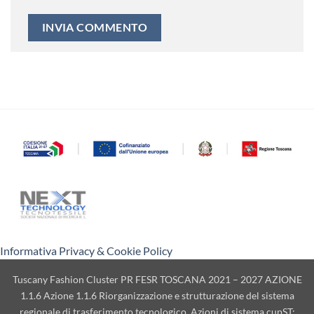
Informativa Privacy & Cookie Policy
Tuscany Fashion Cluster PR FESR TOSCANA 2021 – 2027 AZIONE
1.1.6 Azione 1.1.6 Riorganizzazione e strutturazione del sistema
regionale di trasferimento tecnologico. Azioni di sistema cupST: