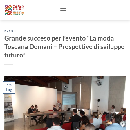
Salta
ai
contenuti
EVENTI
Grande succeso per l’evento “La moda
Toscana Domani – Prospettive di sviluppo
futuro”
12
Lug