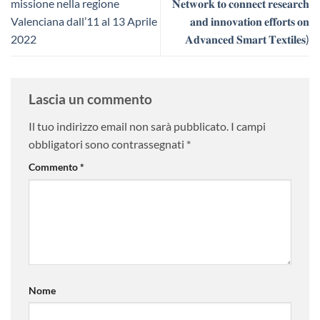
missione nella regione
𝐍𝐞𝐭𝐰𝐨𝐫𝐤 𝐭𝐨 𝐜𝐨𝐧𝐧𝐞𝐜𝐭 𝐫𝐞𝐬𝐞𝐚𝐫𝐜𝐡
Valenciana dall’11 al 13 Aprile
𝐚𝐧𝐝 𝐢𝐧𝐧𝐨𝐯𝐚𝐭𝐢𝐨𝐧 𝐞𝐟𝐟𝐨𝐫𝐭𝐬 𝐨𝐧
2022
𝐀𝐝𝐯𝐚𝐧𝐜𝐞𝐝 𝐒𝐦𝐚𝐫𝐭 𝐓𝐞𝐱𝐭𝐢𝐥𝐞𝐬)
Lascia un commento
Il tuo indirizzo email non sarà pubblicato.
I campi
obbligatori sono contrassegnati
*
Commento
*
Nome