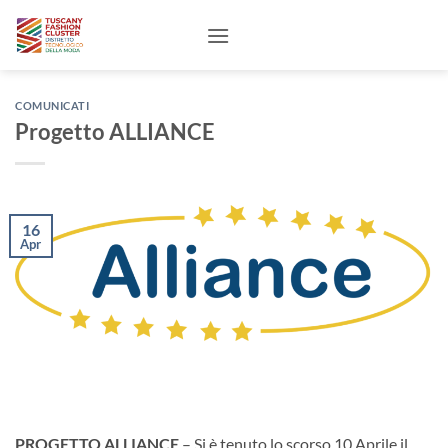
Salta
ai
contenuti
COMUNICATI
Progetto ALLIANCE
16
Apr
PROGETTO ALLIANCE
– Si è tenuto lo scorso 10 Aprile il