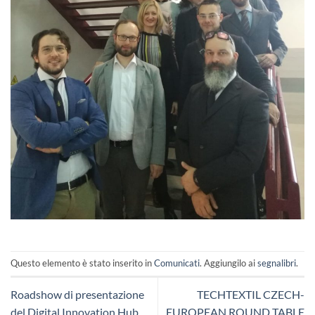
Questo elemento è stato inserito in
Comunicati
. Aggiungilo ai
segnalibri
.
Roadshow di presentazione
TECHTEXTIL CZECH-
del Digital Innovation Hub
EUROPEAN ROUND TABLE